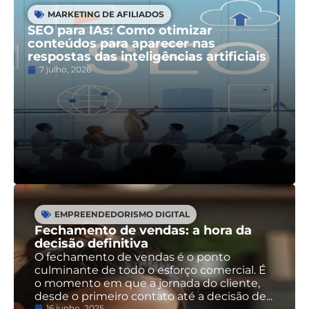
MARKETING DE AFILIADOS
SEO para IAs: Como otimizar
conteúdos para aparecer nas
respostas das inteligências artificiais
7 julho, 2026
EMPREENDEDORISMO DIGITAL
Fechamento de vendas: a hora da
decisão definitiva
O fechamento de vendas é o ponto
culminante de todo o esforço comercial. É
o momento em que a jornada do cliente,
desde o primeiro contato até a decisão de...
16 junho, 2025