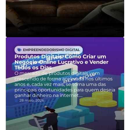
EMPREENDEDORISMO DIGITAL
Produtos Digitais: Como Criar um
Negócio Online Lucrativo e Vender
Todos os Dias
O mercado de produtos digitais vem
crescendo de forma acelerada nos últimos
anos e, cada vez mais, se torna uma das
principais oportunidades para quem deseja
ganhar dinheiro na internet....
28 maio, 2026