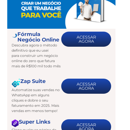
Fórmula
ACESSAR
Negócio Online
AGORA
Descubra agora o método
definitivo que eu usei
para construir um negócio
online do zero que fatura
mais de R$100 mil todo mês
Zap Suite
ACESSAR
AGORA
Automatize suas vendas no
WhatsApp em alguns
cliques e dobre o seu
faturamento em 2025. Mais
vendas em menos tempo!
Super Links
ACESSAR
AGORA
Clone qualquer página de