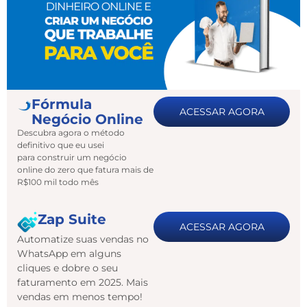
Fórmula
ACESSAR AGORA
Negócio Online
Descubra agora o método
definitivo que eu usei
para construir um negócio
online do zero que fatura mais de
R$100 mil todo mês
Zap Suite
ACESSAR AGORA
Automatize suas vendas no
WhatsApp em alguns
cliques e dobre o seu
faturamento em 2025. Mais
vendas em menos tempo!