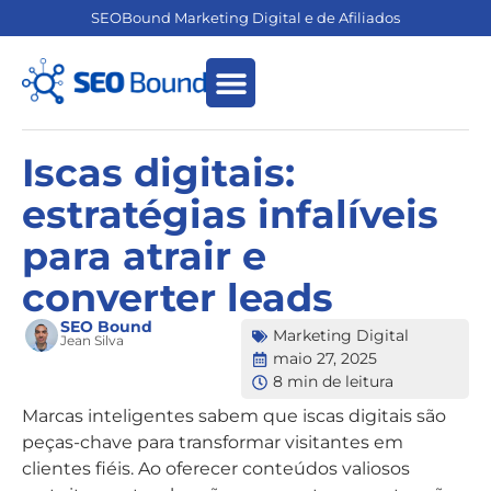
SEOBound Marketing Digital e de Afiliados
Empreendedorismo Digital
Marketing de Afiliados
Iscas digitais:
estratégias infalíveis
para atrair e
converter leads
SEO Bound
Marketing Digital
Jean Silva
maio 27, 2025
8 min de leitura
Marcas inteligentes sabem que iscas digitais são
peças-chave para transformar visitantes em
clientes fiéis. Ao oferecer conteúdos valiosos