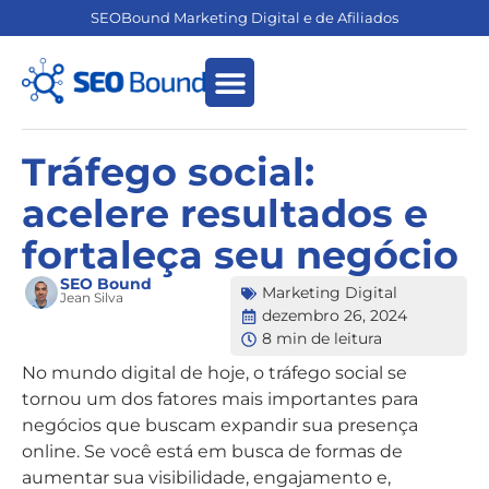
SEOBound Marketing Digital e de Afiliados
Empreendedorismo Digital
Marketing de Afiliados
Tráfego social:
acelere resultados e
fortaleça seu negócio
SEO Bound
Marketing Digital
Jean Silva
dezembro 26, 2024
8 min de leitura
No mundo digital de hoje, o tráfego social se
tornou um dos fatores mais importantes para
negócios que buscam expandir sua presença
online. Se você está em busca de formas de
aumentar sua visibilidade, engajamento e,