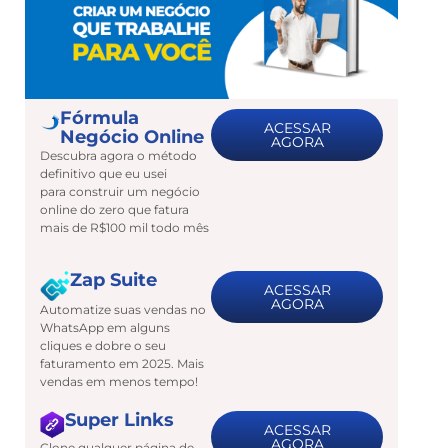
Fórmula
ACESSAR
Negócio Online
AGORA
Descubra agora o método
definitivo que eu usei
para construir um negócio
online do zero que fatura
mais de R$100 mil todo mês
Zap Suite
ACESSAR
AGORA
Automatize suas vendas no
WhatsApp em alguns
cliques e dobre o seu
faturamento em 2025. Mais
vendas em menos tempo!
Super Links
ACESSAR
AGORA
Clone qualquer página de